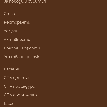
За поводи и събития
Стаи
Ресторанти
Услуги
Активности
Пакети и оферти
Упътване до тук
Басейни
СПА център
СПА процедури
СПА съоръжения
Блог