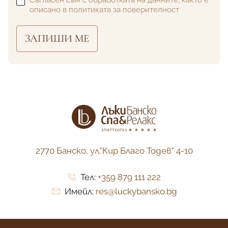
Съгласен съм с обработката на данните, както е
описано в
политиката за поверителност
ЗАПИШИ МЕ
2770 Банско,
ул."Кир Благо Тодев" 4-10
Тел:
+359 879 111 222
Имейл:
res@luckybansko.bg