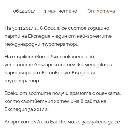
06.12.2017
1 мин. четене
От хотела
На 30.11.2017 г., в София, се състоя годишно
парти на Експедия – един от най-големите
международни туроператори.
На тържеството бяха поканени най-
успешните български хотелски мениджъри –
партньори на световно утвърдения
туроператор.
Всеки от гостите получи грамота с оценката,
която съответния хотел има в сайта на
Експедия за 2017 г.
Апартхотел Лъки Банско може заслужено да се