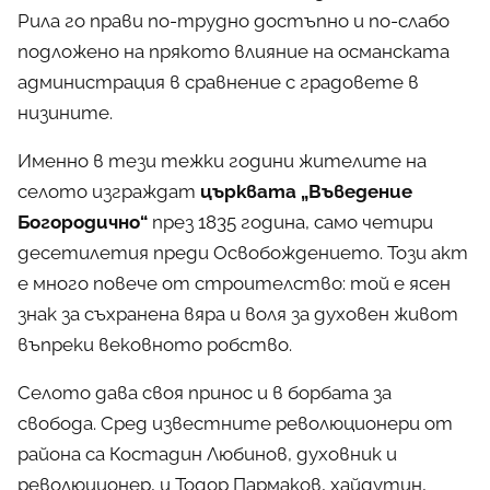
Рила го прави по-трудно достъпно и по-слабо
подложено на прякото влияние на османската
администрация в сравнение с градовете в
низините.
Именно в тези тежки години жителите на
селото изграждат
църквата „Въведение
Богородично“
през 1835 година, само четири
десетилетия преди Освобождението. Този акт
е много повече от строителство: той е ясен
знак за съхранена вяра и воля за духовен живот
въпреки вековното робство.
Селото дава своя принос и в борбата за
свобода. Сред известните революционери от
района са Костадин Любинов, духовник и
революционер, и Тодор Пармаков, хайдутин,