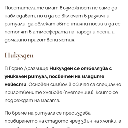
Посетителите имат възможност не само да
наблюдават, но и да се включат в различни
ритуали, да облекат автентични носии и да се
потопят в атмосферата на народни песни и
домашно приготвени ястия.
Никулден
В Горно Драглище
Никулден се отбелязва с
уникален ритуал, посветен на младите
невести
. Основен символ в обичая са специално
приготвените хлябове (плетеници), които се
подреждат на масата.
По време на ритуала се пресъздава
прибирането на стадото чрез звън на хлопки, а