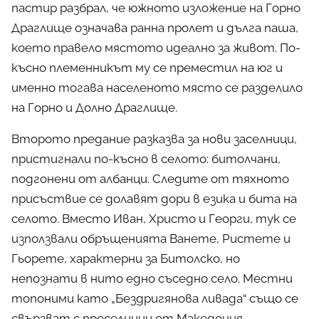
пастир разбрал, че южното изложение на Горно
Драглище означава ранна пролет и дълга паша,
което правело мястото идеално за живот. По-
късно племенникът му се преместил на юг и
именно тогава населеното място се разделило
на Горно и Долно Драглище.
Второто предание разказва за нови заселници,
пристигнали по-късно в селото: битолчани,
подгонени от албанци. Следите от тяхното
присъствие се долавят дори в езика и бита на
селото. Вместо Иван, Христо и Георги, тук се
използвали обръщенията Ванете, Ристете и
Гьорете, характерни за Битолско, но
непознати в нито едно съседно село. Местни
топоними като „Бездригянова ливада“ също се
свързват с преселници от Македония.