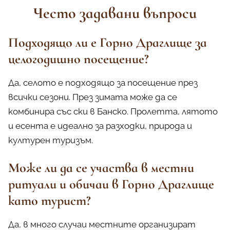
Често задавани въпроси
Подходящо ли е Горно Драглище за
целогодишно посещение?
Да, селото е подходящо за посещение през
всички сезони. През зимата може да се
комбинира със ски в Банско. Пролетта, лятото
и есента е идеално за разходки, природа и
културен туризъм.
Може ли да се участва в местни
ритуали и обичаи в Горно Драглище
като турист?
Да, в много случаи местните организират