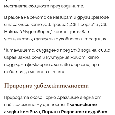
местната общност през годините.
В района на селото се намират и други храмове
и параклиси като „Св. Тройца“, „Св. Георги“ и „Св.
Николай Чудотворец“, които допълват
усещането за запазена духовност и традиция.
Читалището, създадено през 1938 година, също
играе важна роля в културния живот, като
поддържа фолклорни състави и организира
събития за местни и гости.
Природни забележителности
Природата около Горно Драглище е една от
най-големите му ценности.
Планинските
гледки към Рила, Пирин и Родопите създават