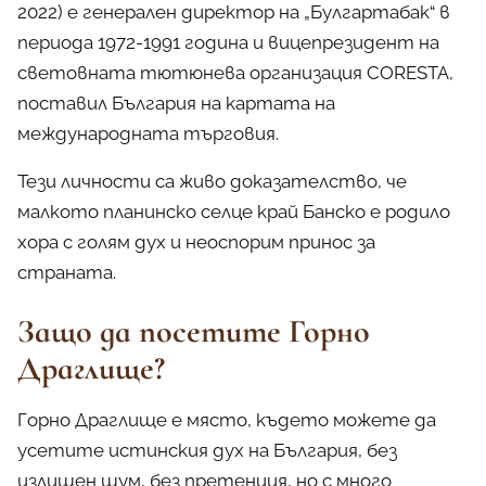
2022) е генерален директор на „Булгартабак“ в
периода 1972-1991 година и вицепрезидент на
световната тютюнева организация CORESTA,
поставил България на картата на
международната търговия.
Тези личности са живо доказателство, че
малкото планинско селце край Банско е родило
хора с голям дух и неоспорим принос за
страната.
Защо да посетите Горно
Драглище?
Горно Драглище е място, където можете да
усетите истинския дух на България, без
излишен шум, без претенция, но с много