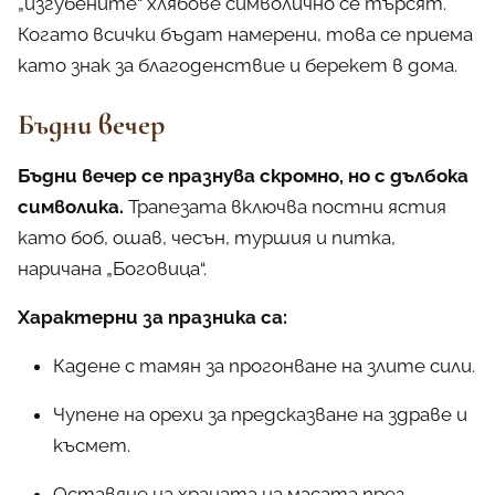
„изгубените“ хлябове символично се търсят.
Когато всички бъдат намерени, това се приема
като знак за благоденствие и берекет в дома.
Бъдни вечер
Бъдни вечер се празнува скромно, но с дълбока
символика.
Трапезата включва постни ястия
като боб, ошав, чесън, туршия и питка,
наричана „Боговица“.
Характерни за празника са:
Кадене с тамян за прогонване на злите сили.
Чупене на орехи за предсказване на здраве и
късмет.
Оставяне на храната на масата през