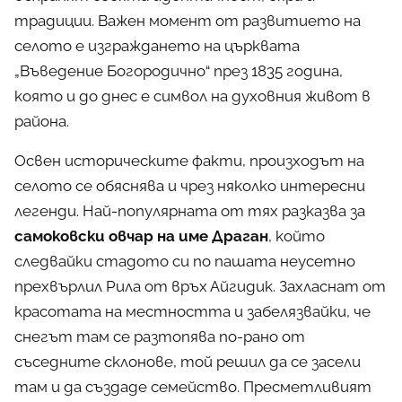
традиции. Важен момент от развитието на
селото е изграждането на църквата
„Въведение Богородично“ през 1835 година,
която и до днес е символ на духовния живот в
района.
Освен историческите факти, произходът на
селото се обяснява и чрез няколко интересни
легенди. Най-популярната от тях разказва за
самоковски овчар на име Драган
, който
следвайки стадото си по пашата неусетно
прехвърлил Рила от връх Айгидик. Захласнат от
красотата на местността и забелязвайки, че
снегът там се разтопява по-рано от
съседните склонове, той решил да се засели
там и да създаде семейство. Пресметливият