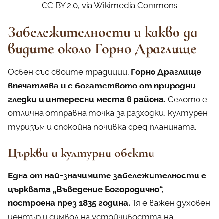
CC BY 2.0, via Wikimedia Commons
Забележителности и какво да
видите около Горно Драглище
Освен със своите традиции,
Горно Драглище
впечатлява и с богатството от природни
гледки и интересни места в района.
Селото е
отлична отправна точка за разходки, културен
туризъм и спокойна почивка сред планината.
Църкви и културни обекти
Една от най-значимите забележителности е
църквата „Въведение Богородично“,
построена през 1835 година.
Тя е важен духовен
център и символ на устойчивостта на