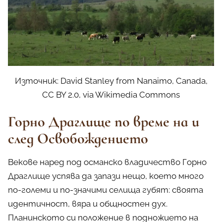
Източник: David Stanley from Nanaimo, Canada,
CC BY 2.0, via Wikimedia Commons
Горно Драглище по време на и
след Освобождението
Векове наред под османско владичество Горно
Драглище успява да запази нещо, което много
по-големи и по-значими селища губят: своята
идентичност, вяра и общностен дух.
Планинското си положение в подножието на