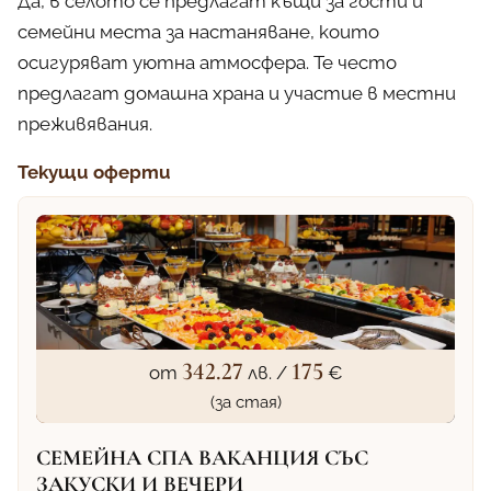
Да, в селото се предлагат къщи за гости и
семейни места за настаняване, които
осигуряват уютна атмосфера. Те често
предлагат домашна храна и участие в местни
преживявания.
Текущи оферти
342.27
175
от
лв. /
€
(за стая)
СЕМЕЙНА СПА ВАКАНЦИЯ СЪС
ЗАКУСКИ И ВЕЧЕРИ