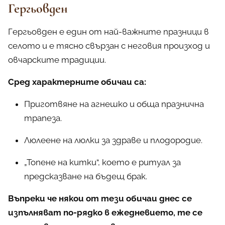
Гергьовден
Гергьовден е един от най-важните празници в
селото и е тясно свързан с неговия произход и
овчарските традиции.
Сред характерните обичаи са:
Приготвяне на агнешко и обща празнична
трапеза.
Люлеене на люлки за здраве и плодородие.
„Топене на китки“, което е ритуал за
предсказване на бъдещ брак.
Въпреки че някои от тези обичаи днес се
изпълняват по-рядко в ежедневието, те се