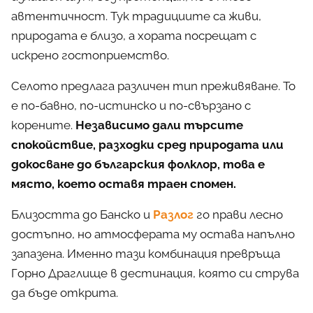
автентичност. Тук традициите са живи,
природата е близо, а хората посрещат с
искрено гостоприемство.
Селото предлага различен тип преживяване. То
е по-бавно, по-истинско и по-свързано с
корените.
Независимо дали търсите
спокойствие, разходки сред природата или
докосване до българския фолклор, това е
място, което оставя траен спомен.
Близостта до Банско и
Разлог
го прави лесно
достъпно, но атмосферата му остава напълно
запазена. Именно тази комбинация превръща
Горно Драглище в дестинация, която си струва
да бъде открита.