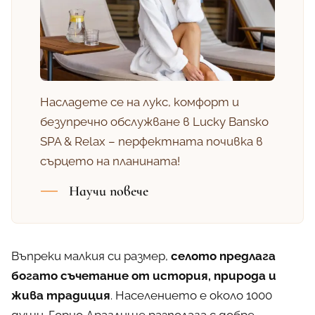
Насладете се на лукс, комфорт и
безупречно обслужване в Lucky Bansko
SPA & Relax – перфектната почивка в
сърцето на планината!
Научи повече
Въпреки малкия си размер,
селото предлага
богато съчетание от история, природа и
жива традиция
. Населението е около 1000
души. Горно Драглище разполага с добре