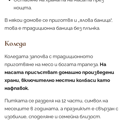
нощта.
В някои домове се приготвя и „ялова баница“,
това е традиционна баница без плънка.
Коледа
Коледата започва с традиционното
приготвяне на месо и богата трапеза.
На
масата присъстват домашно произведени
храни, включително местни колбаси като
нафпавок.
Питката се разделя на 12 части, символ на
месеците в годината, а празникът е свързан с
изобилие, споделяне и семейна близост.