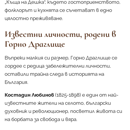
„Къща на Дешка“, където гостоприемството,
фолклорът и кухнята се съчетават в едно
цялостно преживяване.
Известни личности, родени в
Горно Драглище
Въпреки малкия си размер, Горно Драглище се
гордее с редица забележителни личности,
оставили трайна следа в историята на
България.
Костадин Любинов
(1825-1898) е един от най-
известните жители на селото, български
духовник и революционер, посветил живота си
на борбата за свобода и вяра.