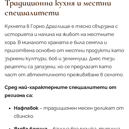
Традиционна кухня и местни
специалитети
Кухнята в Горно Драглище е тясно свързана с
историята и начина на живот на местните
хора. В миналото храната е била семпла и
приготвена основно от местни продукти като
зърнени култури, боб и зеленчуци. Днес тези
рецепти са запазени, но се предлагат като
част от автентичното преживяване в селото.
Сред най-характерните специалитети от
региона са:
Нафпавок
– традиционен месен деликат от
свинско.
Ялова баница
– баница без плънка, типична