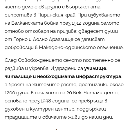
чието дело е свързано с въоръжената
съпротива в Пиринския край. При избухването
на Балканската война през 1912 година селото
отново отговаря на призива: двадесет души
от Горно и Долно Драглище се записват
доброволци в Македоно-одринското опълчение.
След Освобождението селото постепенно се
развива и укрепва. Изградени са
училище
,
читалище и необходимата инфраструктура
,
а броят на жителите расте, достигайки около
1200 души в началото на 20 век. Читалището,
основано през 1938 година, се превръща в
духовен и културен център, поддържащ
традициите и обичаите живи до наши дни.