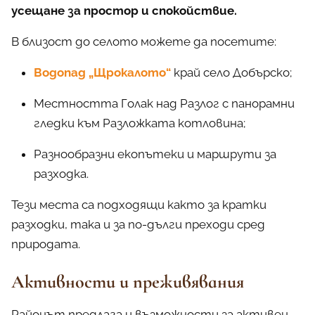
усещане за простор и спокойствие.
В близост до селото можете да посетите:
Водопад „Щрокалото“
край село Добърско;
Местността Голак над Разлог с панорамни
гледки към Разложката котловина;
Разнообразни екопътеки и маршрути за
разходка.
Тези места са подходящи както за кратки
разходки, така и за по-дълги преходи сред
природата.
Активности и преживявания
Районът предлага и възможности за активен