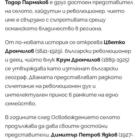
Тодор Пармаков
е друг достоен представител
на селото, хайдутин и революционер, чието
име е свързано с съпротивата срещу
османското владичество в региона.
От по-новата история се откроява
Цветко
Дрончилов
(1841-1929), български революционер
и деец, чийто внук
Крум Дрончилов
(1889-1925)
се утвърждава като изтъкнат български
географ. Двамата представляват рядкото
съчетание на революционен дух и
интелектуален принос в рамките на едно
семейство.
В годините след Освобождението селото
продължава да дава своите достойни
представители.
Димитър Петров Ядков
(1927-