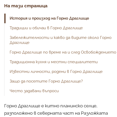
На тази страница
История и произход на Горно Драглище
Традиции и обичаи в Горно Драглище
Забележителности и какво да видите около Горно
Никулден
Драглище
Горно Драглище по време на и след Освобождението
Църкви и културни обекти
Традиционна кухня и местни специалитети
Известни личности, родени в Горно Драглище
Защо да посетите Горно Драглище?
Често задавани въпроси
Подходящо ли е Горно Драглище за целогодишно
Горно Драглище е китно планинско селце,
посещение?
разположено в северната част на Разложката